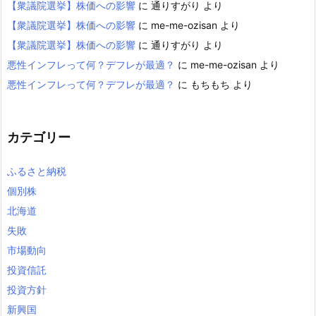
【衆議院選挙】株価への影響
に
通りすがり
より
【衆議院選挙】株価への影響
に
me-me-ozisan
より
【衆議院選挙】株価への影響
に
通りすがり
より
悪性インフレって何？デフレが最適？
に
me-me-ozisan
より
悪性インフレって何？デフレが最適？
に
もちもち
より
カテゴリー
ふるさと納税
個別株
北海道
失敗
市場動向
投資信託
投資方針
新興国