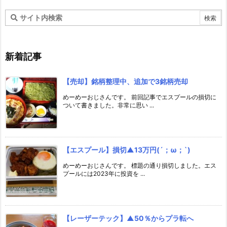
新着記事
【売却】銘柄整理中、追加で3銘柄売却
めーめーおじさんです。 前回記事でエスプールの損切に
ついて書きました。非常に思い ...
【エスプール】損切▲13万円(´；ω；`)
めーめーおじさんです。 標題の通り損切しました。エス
プールには2023年に投資を ...
【レーザーテック】▲50％からプラ転へ