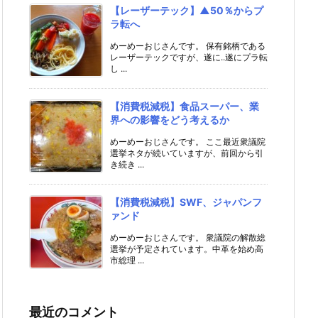
【レーザーテック】▲50％からプ
ラ転へ
めーめーおじさんです。 保有銘柄である
レーザーテックですが、遂に..遂にプラ転
し ...
【消費税減税】食品スーパー、業
界への影響をどう考えるか
めーめーおじさんです。 ここ最近衆議院
選挙ネタが続いていますが、前回から引
き続き ...
【消費税減税】SWF、ジャパンフ
ァンド
めーめーおじさんです。 衆議院の解散総
選挙が予定されています。中革を始め高
市総理 ...
最近のコメント