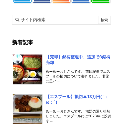
新着記事
【売却】銘柄整理中、追加で3銘柄
売却
めーめーおじさんです。 前回記事でエス
プールの損切について書きました。非常
に思い ...
【エスプール】損切▲13万円(´；
ω；`)
めーめーおじさんです。 標題の通り損切
しました。エスプールには2023年に投資
を ...