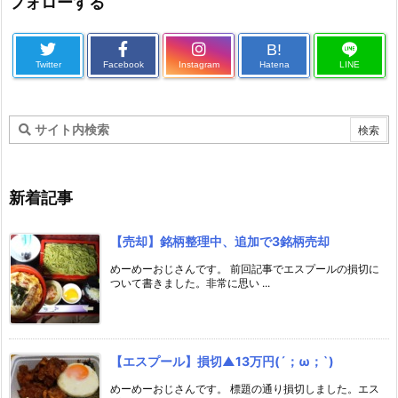
フォローする
B!
Twitter
Facebook
Instagram
Hatena
LINE
新着記事
【売却】銘柄整理中、追加で3銘柄売却
めーめーおじさんです。 前回記事でエスプールの損切に
ついて書きました。非常に思い ...
【エスプール】損切▲13万円(´；ω；`)
めーめーおじさんです。 標題の通り損切しました。エス