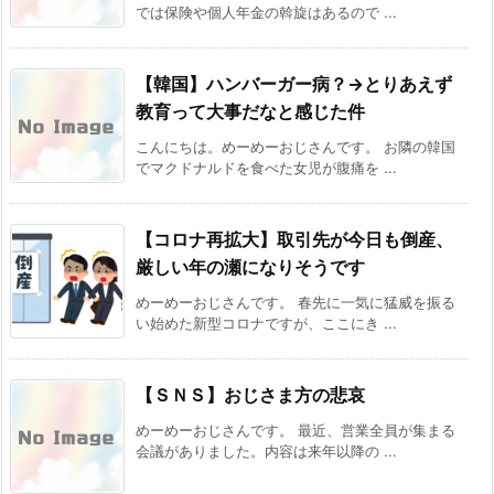
では保険や個人年金の斡旋はあるので ...
【韓国】ハンバーガー病？→とりあえず
教育って大事だなと感じた件
こんにちは。めーめーおじさんです。 お隣の韓国
でマクドナルドを食べた女児が腹痛を ...
【コロナ再拡大】取引先が今日も倒産、
厳しい年の瀬になりそうです
めーめーおじさんです。 春先に一気に猛威を振る
い始めた新型コロナですが、ここにき ...
【ＳＮＳ】おじさま方の悲哀
めーめーおじさんです。 最近、営業全員が集まる
会議がありました。内容は来年以降の ...