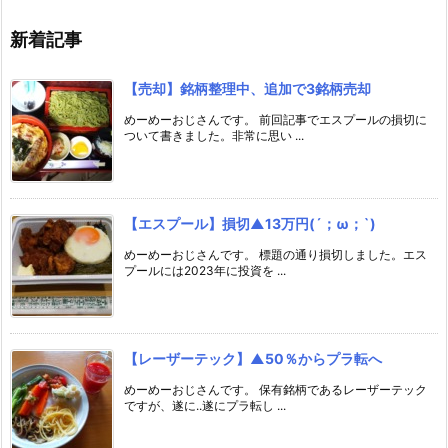
新着記事
【売却】銘柄整理中、追加で3銘柄売却
めーめーおじさんです。 前回記事でエスプールの損切に
ついて書きました。非常に思い ...
【エスプール】損切▲13万円(´；ω；`)
めーめーおじさんです。 標題の通り損切しました。エス
プールには2023年に投資を ...
【レーザーテック】▲50％からプラ転へ
めーめーおじさんです。 保有銘柄であるレーザーテック
ですが、遂に..遂にプラ転し ...