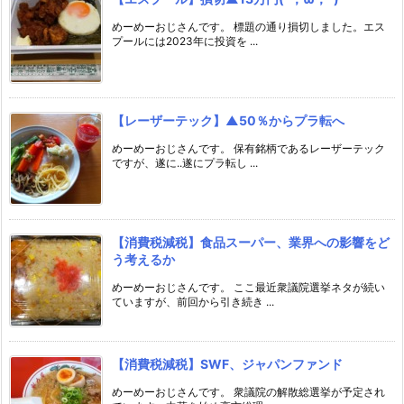
めーめーおじさんです。 標題の通り損切しました。エス
プールには2023年に投資を ...
【レーザーテック】▲50％からプラ転へ
めーめーおじさんです。 保有銘柄であるレーザーテック
ですが、遂に..遂にプラ転し ...
【消費税減税】食品スーパー、業界への影響をど
う考えるか
めーめーおじさんです。 ここ最近衆議院選挙ネタが続い
ていますが、前回から引き続き ...
【消費税減税】SWF、ジャパンファンド
めーめーおじさんです。 衆議院の解散総選挙が予定され