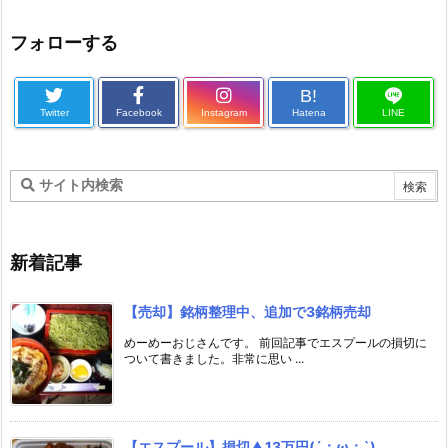
フォローする
B!
Twitter
Facebook
Instagram
Hatena
LINE
新着記事
【売却】銘柄整理中、追加で3銘柄売却
めーめーおじさんです。 前回記事でエスプールの損切に
ついて書きました。非常に思い ...
【エスプール】損切▲13万円(´；ω；`)