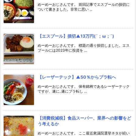
めーめーおじさんです。 前回記事でエスプールの損切に
ついて書きました。非常に思い ...
【エスプール】損切▲13万円(´；ω；`)
めーめーおじさんです。 標題の通り損切しました。エス
プールには2023年に投資を ...
【レーザーテック】▲50％からプラ転へ
めーめーおじさんです。 保有銘柄であるレーザーテック
ですが、遂に..遂にプラ転し ...
【消費税減税】食品スーパー、業界への影響をど
う考えるか
めーめーおじさんです。 ここ最近衆議院選挙ネタが続い