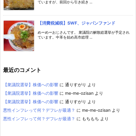
ていますが、前回から引き続き ...
【消費税減税】SWF、ジャパンファンド
めーめーおじさんです。 衆議院の解散総選挙が予定され
ています。中革を始め高市総理 ...
最近のコメント
【衆議院選挙】株価への影響
に
通りすがり
より
【衆議院選挙】株価への影響
に
me-me-ozisan
より
【衆議院選挙】株価への影響
に
通りすがり
より
悪性インフレって何？デフレが最適？
に
me-me-ozisan
より
悪性インフレって何？デフレが最適？
に
もちもち
より