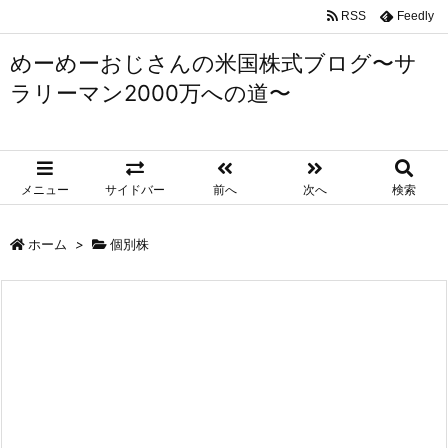
RSS
Feedly
めーめーおじさんの米国株式ブログ〜サ
ラリーマン2000万への道〜
メニュー
サイドバー
前へ
次へ
検索
ホーム
>
個別株