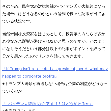
そのため、民主党の対抗候補のバイデン氏が大統領になっ
た場合にはどうなるのかという論調で様々な記事が出てき
ている状況です。
当然米国株投資家をはじめとして、投資家の方ならば多か
れ少なかれ影響が避けられないと思うのですが、どのよう
になりそうだという部分は以下の記事がポイントを絞って
分かり易かったのでリンクを貼っておきます。
『If Trump isn’t re-elected as president, here’s what may
happen to corporate profits』
※トランプ大統領が再選しない場合は企業の利益がどうなっ
ていくのか
『｢バイデン大統領｣ならアメリカはどう変わるか』
※東洋経済ONLINE