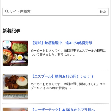
新着記事
【売却】銘柄整理中、追加で3銘柄売却
めーめーおじさんです。 前回記事でエスプールの損切に
ついて書きました。非常に思い ...
【エスプール】損切▲13万円(´；ω；`)
めーめーおじさんです。 標題の通り損切しました。エス
プールには2023年に投資を ...
【レーザーテック】▲50％からプラ転へ