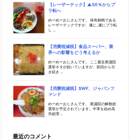
【レーザーテック】▲50％からプ
ラ転へ
めーめーおじさんです。 保有銘柄である
レーザーテックですが、遂に..遂にプラ転
し ...
【消費税減税】食品スーパー、業
界への影響をどう考えるか
めーめーおじさんです。 ここ最近衆議院
選挙ネタが続いていますが、前回から引
き続き ...
【消費税減税】SWF、ジャパンフ
ァンド
めーめーおじさんです。 衆議院の解散総
選挙が予定されています。中革を始め高
市総理 ...
最近のコメント