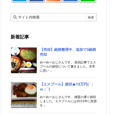
新着記事
【売却】銘柄整理中、追加で3銘柄
売却
めーめーおじさんです。 前回記事でエス
プールの損切について書きました。非常
に思い ...
【エスプール】損切▲13万円(´；
ω；`)
めーめーおじさんです。 標題の通り損切
しました。エスプールには2023年に投資
を ...