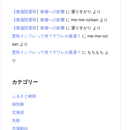
【衆議院選挙】株価への影響
に
通りすがり
より
【衆議院選挙】株価への影響
に
me-me-ozisan
より
【衆議院選挙】株価への影響
に
通りすがり
より
悪性インフレって何？デフレが最適？
に
me-me-ozi
san
より
悪性インフレって何？デフレが最適？
に
もちもち
よ
り
カテゴリー
ふるさと納税
個別株
北海道
失敗
市場動向