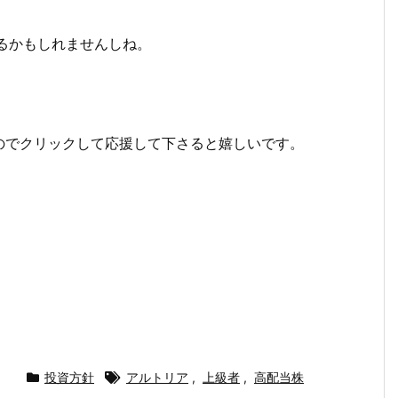
るかもしれませんしね。
のでクリックして応援して下さると嬉しいです。
投資方針
アルトリア
,
上級者
,
高配当株