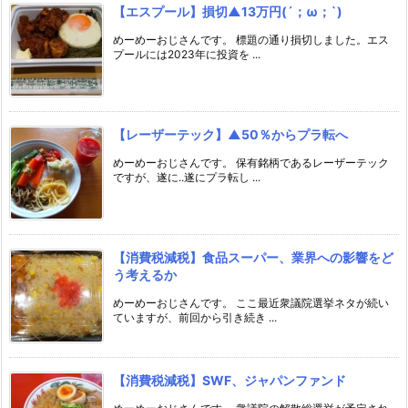
【エスプール】損切▲13万円(´；ω；`)
めーめーおじさんです。 標題の通り損切しました。エス
プールには2023年に投資を ...
【レーザーテック】▲50％からプラ転へ
めーめーおじさんです。 保有銘柄であるレーザーテック
ですが、遂に..遂にプラ転し ...
【消費税減税】食品スーパー、業界への影響をど
う考えるか
めーめーおじさんです。 ここ最近衆議院選挙ネタが続い
ていますが、前回から引き続き ...
【消費税減税】SWF、ジャパンファンド