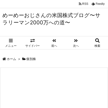
RSS
Feedly
めーめーおじさんの米国株式ブログ〜サ
ラリーマン2000万への道〜
メニュー
サイドバー
前へ
次へ
検索
ホーム
>
個別株