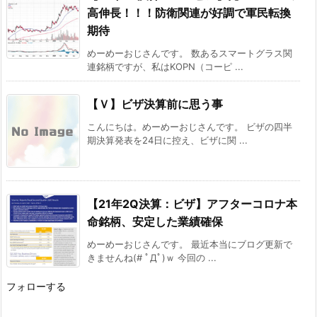
高伸長！！！防衛関連が好調で軍民転換
期待
めーめーおじさんです。 数あるスマートグラス関
連銘柄ですが、私はKOPN（コーピ ...
【Ｖ】ビザ決算前に思う事
こんにちは。めーめーおじさんです。 ビザの四半
期決算発表を24日に控え、ビザに関 ...
【21年2Q決算：ビザ】アフターコロナ本
命銘柄、安定した業績確保
めーめーおじさんです。 最近本当にブログ更新で
きませんね(# ﾟДﾟ)ｗ 今回の ...
フォローする