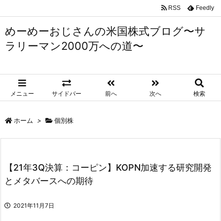
RSS
Feedly
めーめーおじさんの米国株式ブログ〜サ
ラリーマン2000万への道〜
メニュー
サイドバー
前へ
次へ
検索
ホーム
>
個別株
【21年3Q決算：コーピン】KOPN加速する研究開発
とメタバースへの期待
2021年11月7日