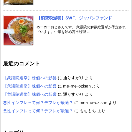
【消費税減税】SWF、ジャパンファンド
めーめーおじさんです。 衆議院の解散総選挙が予定され
ています。中革を始め高市総理 ...
最近のコメント
【衆議院選挙】株価への影響
に
通りすがり
より
【衆議院選挙】株価への影響
に
me-me-ozisan
より
【衆議院選挙】株価への影響
に
通りすがり
より
悪性インフレって何？デフレが最適？
に
me-me-ozisan
より
悪性インフレって何？デフレが最適？
に
もちもち
より