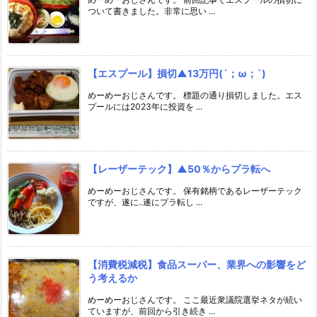
ついて書きました。非常に思い ...
【エスプール】損切▲13万円(´；ω；`)
めーめーおじさんです。 標題の通り損切しました。エス
プールには2023年に投資を ...
【レーザーテック】▲50％からプラ転へ
めーめーおじさんです。 保有銘柄であるレーザーテック
ですが、遂に..遂にプラ転し ...
【消費税減税】食品スーパー、業界への影響をど
う考えるか
めーめーおじさんです。 ここ最近衆議院選挙ネタが続い
ていますが、前回から引き続き ...