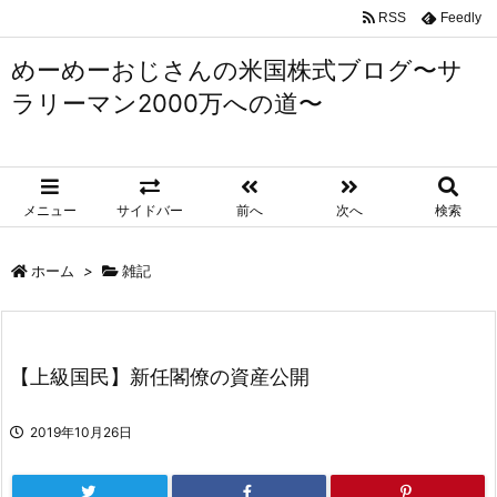
RSS
Feedly
めーめーおじさんの米国株式ブログ〜サ
ラリーマン2000万への道〜
メニュー
サイドバー
前へ
次へ
検索
ホーム
>
雑記
【上級国民】新任閣僚の資産公開
2019年10月26日