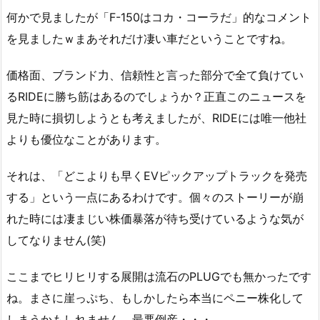
何かで見ましたが「F-150はコカ・コーラだ」的なコメント
を見ましたｗまあそれだけ凄い車だということですね。
価格面、ブランド力、信頼性と言った部分で全て負けてい
るRIDEに勝ち筋はあるのでしょうか？正直このニュースを
見た時に損切しようとも考えましたが、RIDEには唯一他社
よりも優位なことがあります。
それは、「どこよりも早くEVピックアップトラックを発売
する」という一点にあるわけです。個々のストーリーが崩
れた時には凄まじい株価暴落が待ち受けているような気が
してなりません(笑)
ここまでヒリヒリする展開は流石のPLUGでも無かったです
ね。まさに崖っぷち、もしかしたら本当にペニー株化して
しまうかもしれません。最悪倒産・・・。