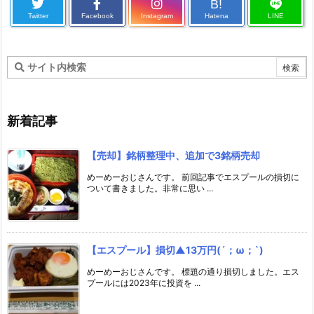
B!
Twitter
Facebook
Instagram
Hatena
LINE
新着記事
【売却】銘柄整理中、追加で3銘柄売却
めーめーおじさんです。 前回記事でエスプールの損切に
ついて書きました。非常に思い ...
【エスプール】損切▲13万円(´；ω；`)
めーめーおじさんです。 標題の通り損切しました。エス
プールには2023年に投資を ...