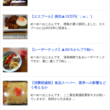
【エスプール】損切▲13万円(´；ω；`)
めーめーおじさんです。 標題の通り損切しました。エス
プールには2023年に投資を ...
【レーザーテック】▲50％からプラ転へ
めーめーおじさんです。 保有銘柄であるレーザーテック
ですが、遂に..遂にプラ転し ...
【消費税減税】食品スーパー、業界への影響をど
う考えるか
めーめーおじさんです。 ここ最近衆議院選挙ネタが続い
ていますが、前回から引き続き ...