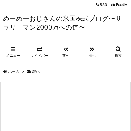
RSS
Feedly
めーめーおじさんの米国株式ブログ〜サ
ラリーマン2000万への道〜
メニュー
サイドバー
前へ
次へ
検索
ホーム
>
雑記