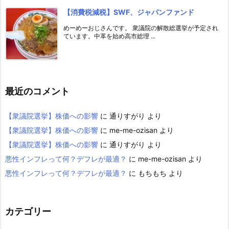
【消費税減税】SWF、ジャパンファンド
めーめーおじさんです。 衆議院の解散総選挙が予定され
ています。中革を始め高市総理 ...
最近のコメント
【衆議院選挙】株価への影響
に
通りすがり
より
【衆議院選挙】株価への影響
に
me-me-ozisan
より
【衆議院選挙】株価への影響
に
通りすがり
より
悪性インフレって何？デフレが最適？
に
me-me-ozisan
より
悪性インフレって何？デフレが最適？
に
もちもち
より
カテゴリー