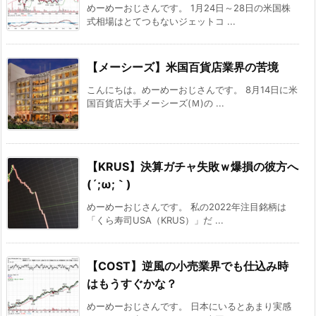
めーめーおじさんです。 1月24日～28日の米国株
式相場はとてつもないジェットコ ...
【メーシーズ】米国百貨店業界の苦境
こんにちは。めーめーおじさんです。 8月14日に米
国百貨店大手メーシーズ(Ｍ)の ...
【KRUS】決算ガチャ失敗ｗ爆損の彼方へ
(´;ω;｀)
めーめーおじさんです。 私の2022年注目銘柄は
「くら寿司USA（KRUS）」だ ...
【COST】逆風の小売業界でも仕込み時
はもうすぐかな？
めーめーおじさんです。 日本にいるとあまり実感