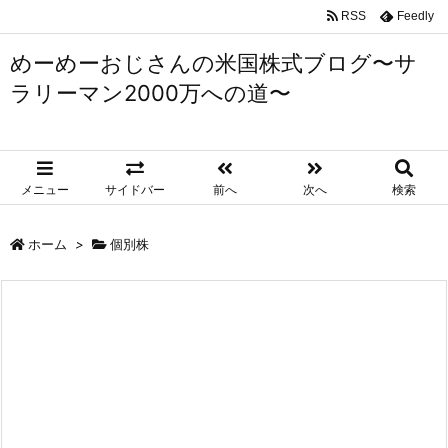
RSS
Feedly
めーめーおじさんの米国株式ブログ〜サ
ラリーマン2000万への道〜
メニュー
サイドバー
前へ
次へ
検索
ホーム
>
個別株