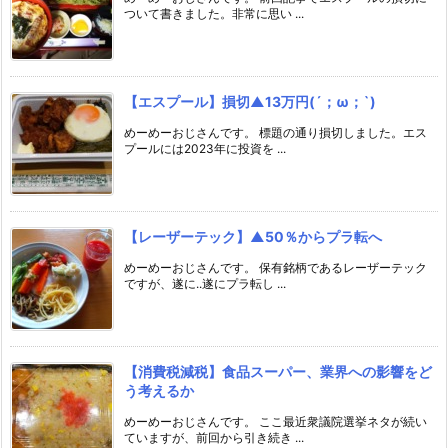
ついて書きました。非常に思い ...
【エスプール】損切▲13万円(´；ω；`)
めーめーおじさんです。 標題の通り損切しました。エス
プールには2023年に投資を ...
【レーザーテック】▲50％からプラ転へ
めーめーおじさんです。 保有銘柄であるレーザーテック
ですが、遂に..遂にプラ転し ...
【消費税減税】食品スーパー、業界への影響をど
う考えるか
めーめーおじさんです。 ここ最近衆議院選挙ネタが続い
ていますが、前回から引き続き ...