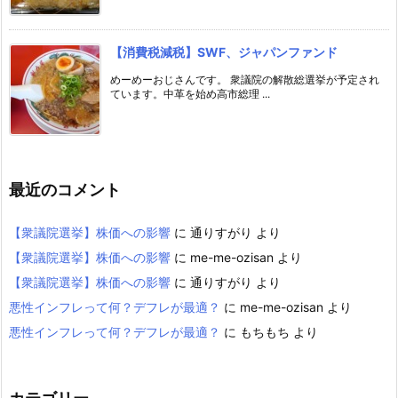
【消費税減税】SWF、ジャパンファンド
めーめーおじさんです。 衆議院の解散総選挙が予定され
ています。中革を始め高市総理 ...
最近のコメント
【衆議院選挙】株価への影響
に
通りすがり
より
【衆議院選挙】株価への影響
に
me-me-ozisan
より
【衆議院選挙】株価への影響
に
通りすがり
より
悪性インフレって何？デフレが最適？
に
me-me-ozisan
より
悪性インフレって何？デフレが最適？
に
もちもち
より