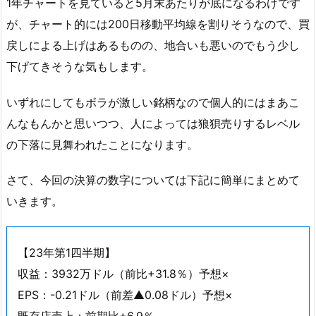
1年チャートを見ていると5月末あたりが底になるわけです
が、チャート的には200日移動平均線を割りそうなので、買
戻しによる上げはあるものの、地合いも悪いのでもう少し
下げてきそうな気もします。
いずれにしてもボラが激しい銘柄なので個人的にはまあこ
んなもんかと思いつつ、人によっては狼狽売りするレベル
の下落に見舞われたことになります。
さて、今回の決算の数字については下記に簡単にまとめて
いきます。
【23年第1四半期】
収益：3932万ドル（前比+31.8％）予想×
EPS：-0.21ドル（前差▲0.08ドル）予想×
既存店売上：前期比+6.9％