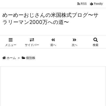
RSS
Feedly
めーめーおじさんの米国株式ブログ〜サ
ラリーマン2000万への道〜
メニュー
サイドバー
前へ
次へ
検索
ホーム
>
個別株