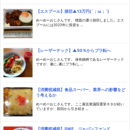
【エスプール】損切▲13万円(´；ω；`)
めーめーおじさんです。 標題の通り損切しました。エス
プールには2023年に投資を ...
【レーザーテック】▲50％からプラ転へ
めーめーおじさんです。 保有銘柄であるレーザーテック
ですが、遂に..遂にプラ転し ...
【消費税減税】食品スーパー、業界への影響をど
う考えるか
めーめーおじさんです。 ここ最近衆議院選挙ネタが続い
ていますが、前回から引き続き ...
【消費税減税】SWF、ジャパンファンド