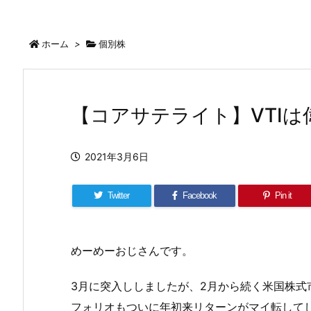
ホーム
>
個別株
【コアサテライト】VTI
2021年3月6日
Twitter
Facebook
Pin it
めーめーおじさんです。
3月に突入ししましたが、2月から続く米国株
フォリオもついに年初来リターンがマイ転して