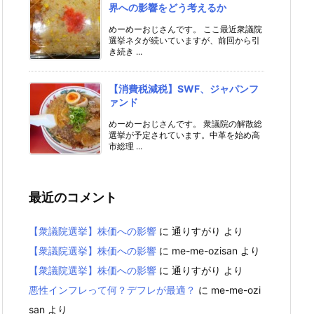
界への影響をどう考えるか
めーめーおじさんです。 ここ最近衆議院
選挙ネタが続いていますが、前回から引
き続き ...
【消費税減税】SWF、ジャパンフ
ァンド
めーめーおじさんです。 衆議院の解散総
選挙が予定されています。中革を始め高
市総理 ...
最近のコメント
【衆議院選挙】株価への影響
に
通りすがり
より
【衆議院選挙】株価への影響
に
me-me-ozisan
より
【衆議院選挙】株価への影響
に
通りすがり
より
悪性インフレって何？デフレが最適？
に
me-me-ozi
san
より