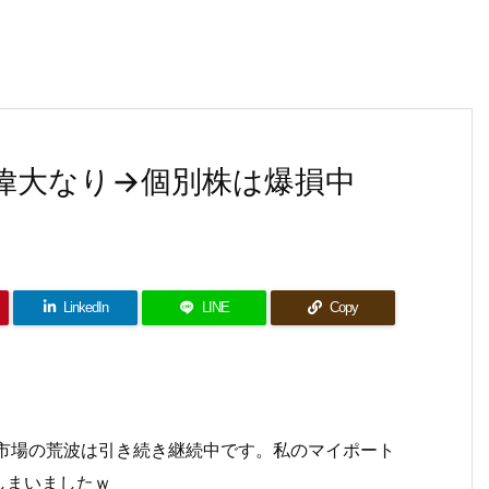
は偉大なり→個別株は爆損中
LinkedIn
LINE
Copy
式市場の荒波は引き続き継続中です。私のマイポート
しまいましたｗ