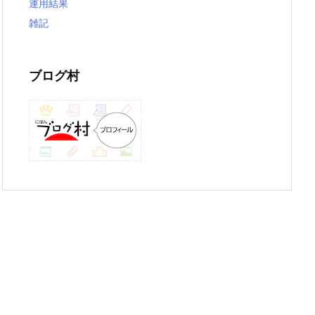
運用結果
雑記
ブログ村