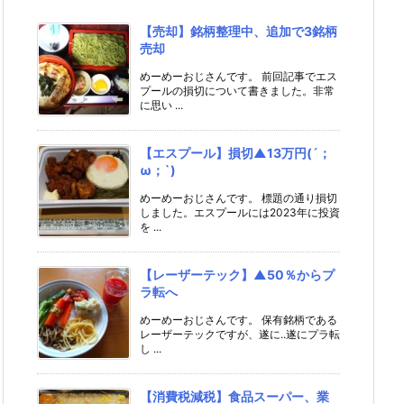
【売却】銘柄整理中、追加で3銘柄
売却
めーめーおじさんです。 前回記事でエス
プールの損切について書きました。非常
に思い ...
【エスプール】損切▲13万円(´；
ω；`)
めーめーおじさんです。 標題の通り損切
しました。エスプールには2023年に投資
を ...
【レーザーテック】▲50％からプ
ラ転へ
めーめーおじさんです。 保有銘柄である
レーザーテックですが、遂に..遂にプラ転
し ...
【消費税減税】食品スーパー、業