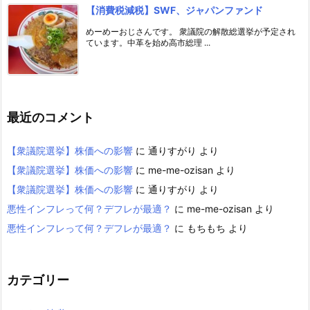
【消費税減税】SWF、ジャパンファンド
めーめーおじさんです。 衆議院の解散総選挙が予定され
ています。中革を始め高市総理 ...
最近のコメント
【衆議院選挙】株価への影響
に
通りすがり
より
【衆議院選挙】株価への影響
に
me-me-ozisan
より
【衆議院選挙】株価への影響
に
通りすがり
より
悪性インフレって何？デフレが最適？
に
me-me-ozisan
より
悪性インフレって何？デフレが最適？
に
もちもち
より
カテゴリー