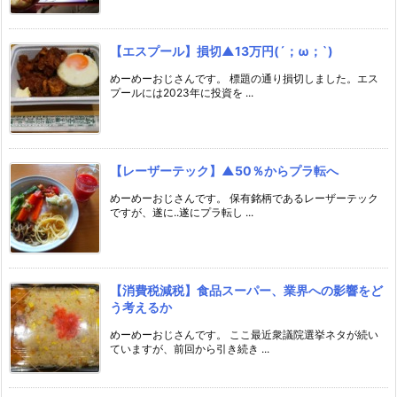
【エスプール】損切▲13万円(´；ω；`)
めーめーおじさんです。 標題の通り損切しました。エス
プールには2023年に投資を ...
【レーザーテック】▲50％からプラ転へ
めーめーおじさんです。 保有銘柄であるレーザーテック
ですが、遂に..遂にプラ転し ...
【消費税減税】食品スーパー、業界への影響をど
う考えるか
めーめーおじさんです。 ここ最近衆議院選挙ネタが続い
ていますが、前回から引き続き ...