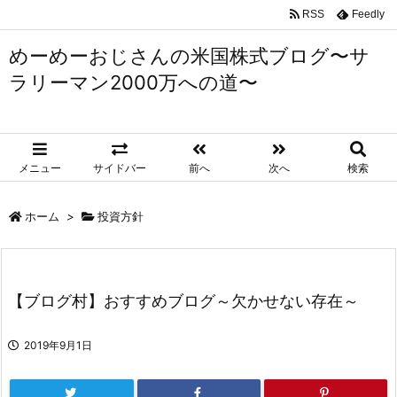
RSS
Feedly
めーめーおじさんの米国株式ブログ〜サ
ラリーマン2000万への道〜
メニュー
サイドバー
前へ
次へ
検索
ホーム
>
投資方針
【ブログ村】おすすめブログ～欠かせない存在～
2019年9月1日