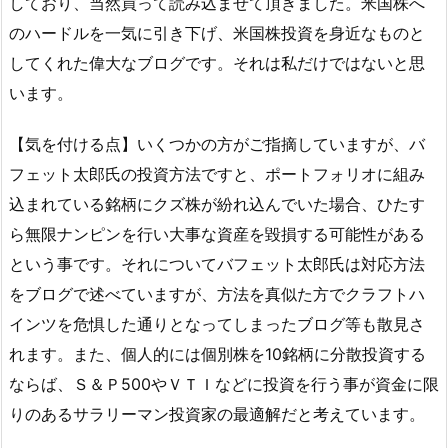
しており、当然買って読み込ませて頂きました。米国株へ
のハードルを一気に引き下げ、米国株投資を身近なものと
してくれた偉大なブログです。それは私だけではないと思
います。
【気を付ける点】いくつかの方がご指摘していますが、バ
フェット太郎氏の投資方法ですと、ポートフォリオに組み
込まれている銘柄にクズ株が紛れ込んでいた場合、ひたす
ら無限ナンピンを行い大事な資産を毀損する可能性がある
という事です。それについてバフェット太郎氏は対応方法
をブログで述べていますが、方法を真似た方でクラフトハ
インツを危惧した通りとなってしまったブログ等も散見さ
れます。また、個人的には個別株を10銘柄に分散投資する
ならば、Ｓ＆Ｐ500やＶＴＩなどに投資を行う事が資金に限
りのあるサラリーマン投資家の最適解だと考えています。