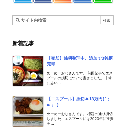
新着記事
【売却】銘柄整理中、追加で3銘柄
売却
めーめーおじさんです。 前回記事でエス
プールの損切について書きました。非常
に思い ...
【エスプール】損切▲13万円(´；
ω；`)
めーめーおじさんです。 標題の通り損切
しました。エスプールには2023年に投資
を ...