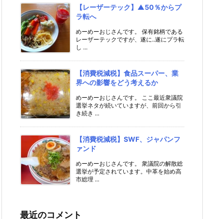
【レーザーテック】▲50％からプ
ラ転へ
めーめーおじさんです。 保有銘柄である
レーザーテックですが、遂に..遂にプラ転
し ...
【消費税減税】食品スーパー、業
界への影響をどう考えるか
めーめーおじさんです。 ここ最近衆議院
選挙ネタが続いていますが、前回から引
き続き ...
【消費税減税】SWF、ジャパンフ
ァンド
めーめーおじさんです。 衆議院の解散総
選挙が予定されています。中革を始め高
市総理 ...
最近のコメント