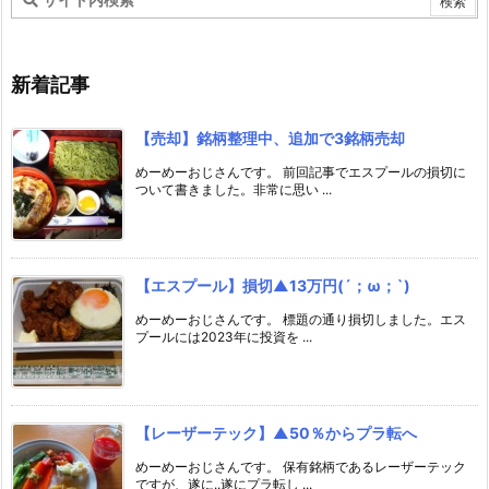
新着記事
【売却】銘柄整理中、追加で3銘柄売却
めーめーおじさんです。 前回記事でエスプールの損切に
ついて書きました。非常に思い ...
【エスプール】損切▲13万円(´；ω；`)
めーめーおじさんです。 標題の通り損切しました。エス
プールには2023年に投資を ...
【レーザーテック】▲50％からプラ転へ
めーめーおじさんです。 保有銘柄であるレーザーテック
ですが、遂に..遂にプラ転し ...