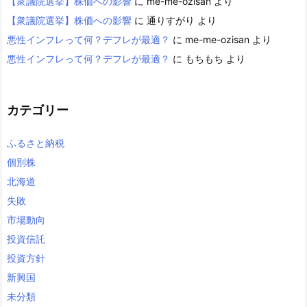
【衆議院選挙】株価への影響
に
me-me-ozisan
より
【衆議院選挙】株価への影響
に
通りすがり
より
悪性インフレって何？デフレが最適？
に
me-me-ozisan
より
悪性インフレって何？デフレが最適？
に
もちもち
より
カテゴリー
ふるさと納税
個別株
北海道
失敗
市場動向
投資信託
投資方針
新興国
未分類