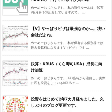
めーめーおじさんです。 私の買付ルールは、10万
円/月を予算組みしていますので、 ...
【V】やっぱりビザは最強なのか…。凄い
会社だよね。
めーめーおじさんです。 私が保有する個別株では
最古参銘柄になりますV（ビザ）です ...
決算：KRUS（くら寿司USA）成長に向
け加速
めーめーおじさんです。 IPO当時から注目し、実際
に私も投資をしているKRUSで ...
投資をはじめて2年7カ月経ちました。久
しぶりのブログ更新です。