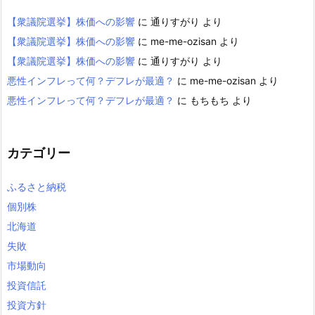
【衆議院選挙】株価への影響
に
通りすがり
より
【衆議院選挙】株価への影響
に
me-me-ozisan
より
【衆議院選挙】株価への影響
に
通りすがり
より
悪性インフレって何？デフレが最適？
に
me-me-ozisan
より
悪性インフレって何？デフレが最適？
に
もちもち
より
カテゴリー
ふるさと納税
個別株
北海道
失敗
市場動向
投資信託
投資方針