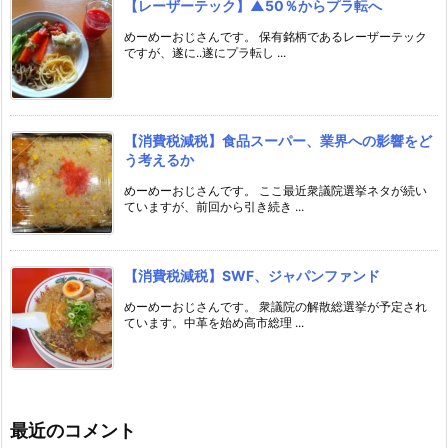
【レーザーテック】▲50％からプラ転へ
めーめーおじさんです。 保有銘柄であるレーザーテック
ですが、遂に..遂にプラ転し ...
【消費税減税】食品スーパー、業界への影響をど
う考えるか
めーめーおじさんです。 ここ最近衆議院選挙ネタが続い
ていますが、前回から引き続き ...
【消費税減税】SWF、ジャパンファンド
めーめーおじさんです。 衆議院の解散総選挙が予定され
ています。中革を始め高市総理 ...
最近のコメント