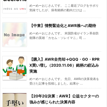
めーめーおじさんです。 ここ最近ブログをサボり
気味でしたが、保有銘柄の動向だけは ...
【中東】情勢緊迫化とAWR株への期待
めーめーおじさんです。 米国防省がイラン革命防
衛隊の英雄「カセム・ソレイマニ」司 ...
【購入】AWR全売却→QQQ・GO・RPR
X買い増し（2020.11.06）銘柄の絞込み
実施
めーめーおじさんです。 先日、AWRの決算発表を
受けた記事を投稿しました。結果か ...
【20年2Q決算：AWR】公益セクターの
強みが感じられた決算内容