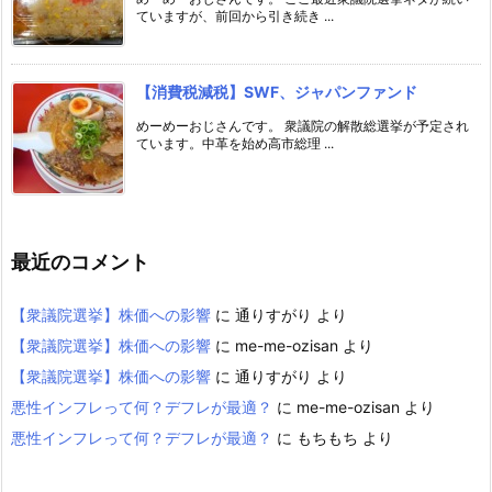
ていますが、前回から引き続き ...
【消費税減税】SWF、ジャパンファンド
めーめーおじさんです。 衆議院の解散総選挙が予定され
ています。中革を始め高市総理 ...
最近のコメント
【衆議院選挙】株価への影響
に
通りすがり
より
【衆議院選挙】株価への影響
に
me-me-ozisan
より
【衆議院選挙】株価への影響
に
通りすがり
より
悪性インフレって何？デフレが最適？
に
me-me-ozisan
より
悪性インフレって何？デフレが最適？
に
もちもち
より