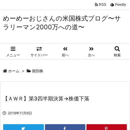
RSS
Feedly
めーめーおじさんの米国株式ブログ〜サ
ラリーマン2000万への道〜
メニュー
サイドバー
前へ
次へ
検索
ホーム
>
個別株
【ＡＷＲ】第3四半期決算→株価下落
2019年11月6日