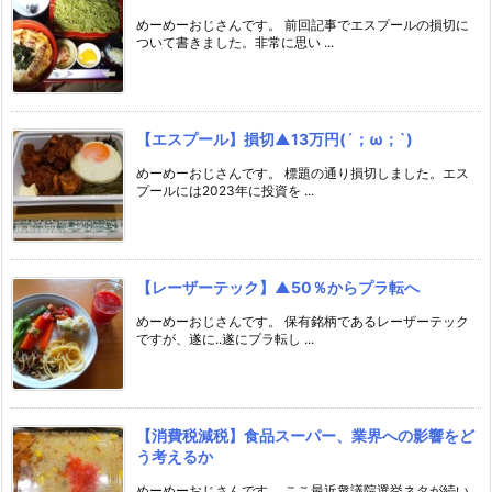
めーめーおじさんです。 前回記事でエスプールの損切に
ついて書きました。非常に思い ...
【エスプール】損切▲13万円(´；ω；`)
めーめーおじさんです。 標題の通り損切しました。エス
プールには2023年に投資を ...
【レーザーテック】▲50％からプラ転へ
めーめーおじさんです。 保有銘柄であるレーザーテック
ですが、遂に..遂にプラ転し ...
【消費税減税】食品スーパー、業界への影響をど
う考えるか
めーめーおじさんです。 ここ最近衆議院選挙ネタが続い