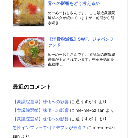
界への影響をどう考えるか
めーめーおじさんです。 ここ最近衆議院
選挙ネタが続いていますが、前回から引
き続き ...
【消費税減税】SWF、ジャパンフ
ァンド
めーめーおじさんです。 衆議院の解散総
選挙が予定されています。中革を始め高
市総理 ...
最近のコメント
【衆議院選挙】株価への影響
に
通りすがり
より
【衆議院選挙】株価への影響
に
me-me-ozisan
より
【衆議院選挙】株価への影響
に
通りすがり
より
悪性インフレって何？デフレが最適？
に
me-me-ozi
san
より