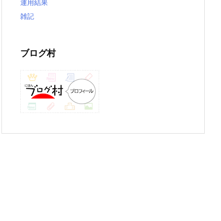
運用結果
雑記
ブログ村