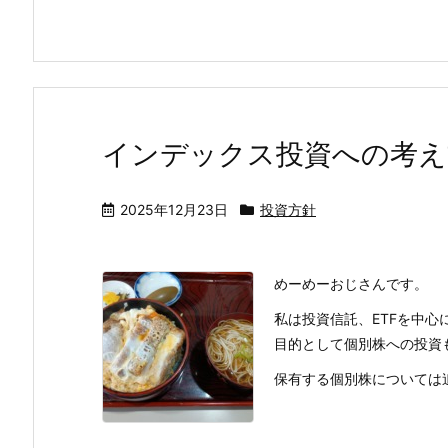
インデックス投資への考
2025年12月23日
投資方針
めーめーおじさんです。
私は投資信託、ETFを中心
目的として個別株への投資
保有する個別株については追