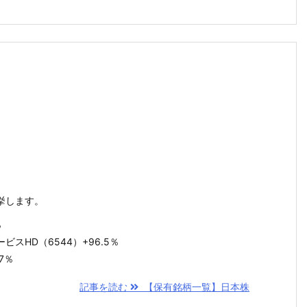
挙します。
％
スHD（6544）+96.5％
7％
記事を読む
【保有銘柄一覧】日本株