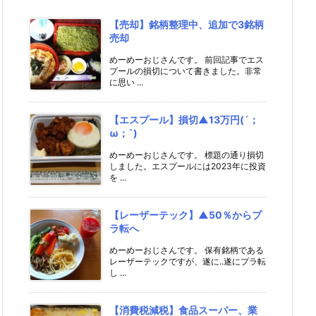
【売却】銘柄整理中、追加で3銘柄
売却
めーめーおじさんです。 前回記事でエス
プールの損切について書きました。非常
に思い ...
【エスプール】損切▲13万円(´；
ω；`)
めーめーおじさんです。 標題の通り損切
しました。エスプールには2023年に投資
を ...
【レーザーテック】▲50％からプ
ラ転へ
めーめーおじさんです。 保有銘柄である
レーザーテックですが、遂に..遂にプラ転
し ...
【消費税減税】食品スーパー、業