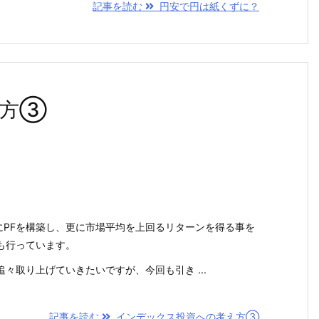
記事を読む
円安で円は紙くずに？
え方③
にPFを構築し、更に市場平均を上回るリターンを得る事を
も行っています。
々取り上げていきたいですが、今回も引き ...
記事を読む
インデックス投資への考え方③