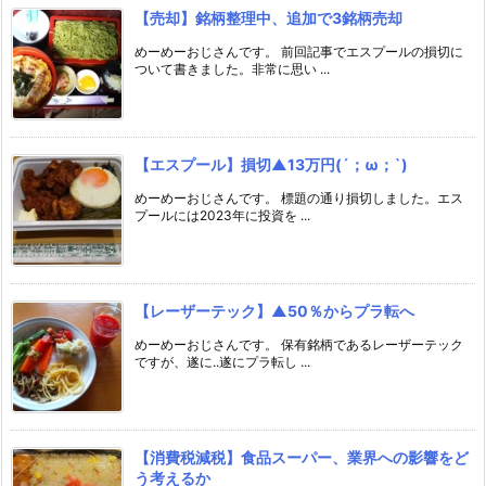
【売却】銘柄整理中、追加で3銘柄売却
めーめーおじさんです。 前回記事でエスプールの損切に
ついて書きました。非常に思い ...
【エスプール】損切▲13万円(´；ω；`)
めーめーおじさんです。 標題の通り損切しました。エス
プールには2023年に投資を ...
【レーザーテック】▲50％からプラ転へ
めーめーおじさんです。 保有銘柄であるレーザーテック
ですが、遂に..遂にプラ転し ...
【消費税減税】食品スーパー、業界への影響をど
う考えるか