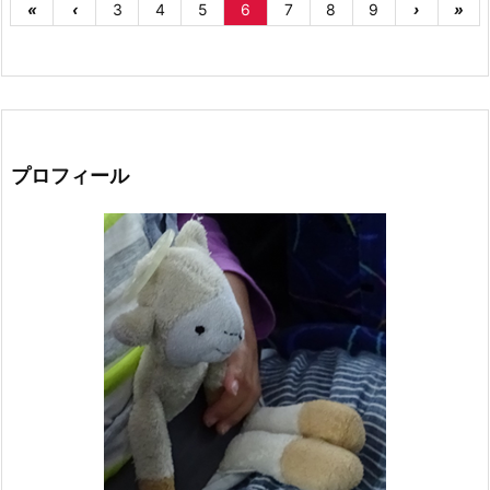
«
‹
3
4
5
6
7
8
9
›
»
プロフィール