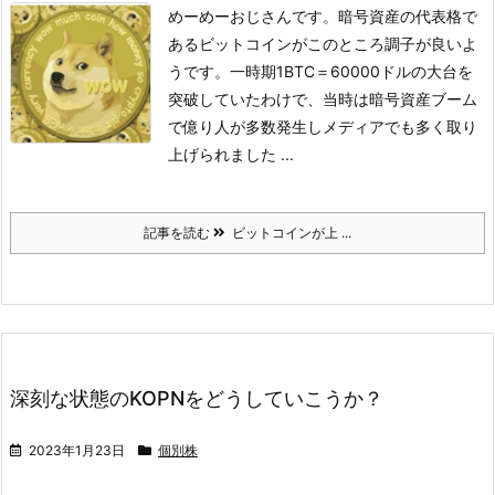
めーめーおじさんです。
暗号資産の代表格で
あるビットコインがこのところ調子が良いよ
うです。一時期1BTC＝60000ドルの大台を
突破していたわけで、当時は暗号資産ブーム
で億り人が多数発生しメディアでも多く取り
上げられました ...
記事を読む
ビットコインが上 ...
深刻な状態のKOPNをどうしていこうか？
2023年1月23日
個別株