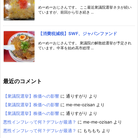
めーめーおじさんです。 ここ最近衆議院選挙ネタが続い
ていますが、前回から引き続き ...
【消費税減税】SWF、ジャパンファンド
めーめーおじさんです。 衆議院の解散総選挙が予定され
ています。中革を始め高市総理 ...
最近のコメント
【衆議院選挙】株価への影響
に
通りすがり
より
【衆議院選挙】株価への影響
に
me-me-ozisan
より
【衆議院選挙】株価への影響
に
通りすがり
より
悪性インフレって何？デフレが最適？
に
me-me-ozisan
より
悪性インフレって何？デフレが最適？
に
もちもち
より