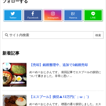
フォローする
B!
Twitter
Facebook
Instagram
Hatena
LINE
新着記事
【売却】銘柄整理中、追加で3銘柄売却
めーめーおじさんです。 前回記事でエスプールの損切に
ついて書きました。非常に思い ...
【エスプール】損切▲13万円(´；ω；`)
めーめーおじさんです。 標題の通り損切しました。エス