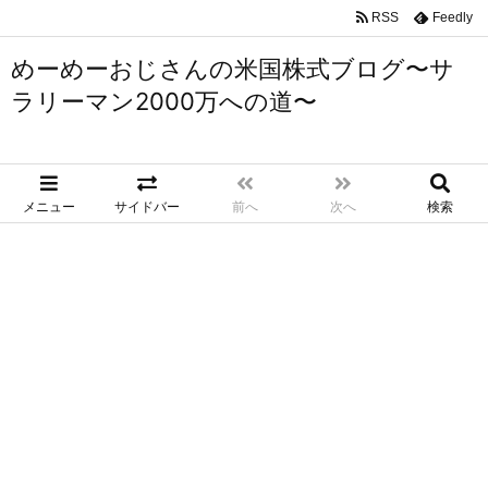
RSS
Feedly
めーめーおじさんの米国株式ブログ〜サ
ラリーマン2000万への道〜
メニュー
サイドバー
前へ
次へ
検索