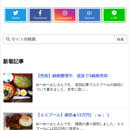
B!
Twitter
Facebook
Instagram
Hatena
LINE
新着記事
【売却】銘柄整理中、追加で3銘柄売却
めーめーおじさんです。 前回記事でエスプールの損切に
ついて書きました。非常に思い ...
【エスプール】損切▲13万円(´；ω；`)
めーめーおじさんです。 標題の通り損切しました。エス
プールには2023年に投資を ...