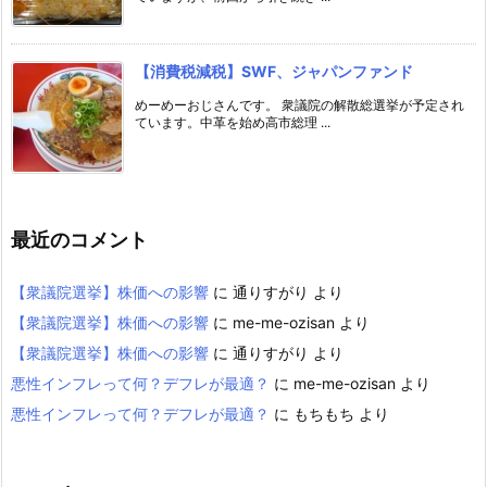
【消費税減税】SWF、ジャパンファンド
めーめーおじさんです。 衆議院の解散総選挙が予定され
ています。中革を始め高市総理 ...
最近のコメント
【衆議院選挙】株価への影響
に
通りすがり
より
【衆議院選挙】株価への影響
に
me-me-ozisan
より
【衆議院選挙】株価への影響
に
通りすがり
より
悪性インフレって何？デフレが最適？
に
me-me-ozisan
より
悪性インフレって何？デフレが最適？
に
もちもち
より