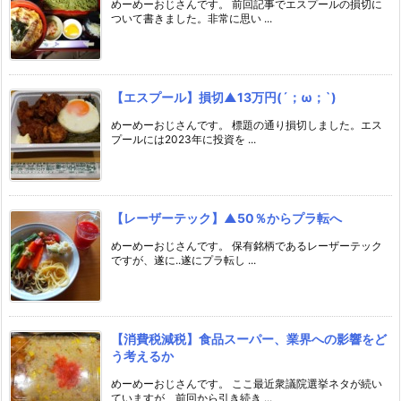
めーめーおじさんです。 前回記事でエスプールの損切に
ついて書きました。非常に思い ...
【エスプール】損切▲13万円(´；ω；`)
めーめーおじさんです。 標題の通り損切しました。エス
プールには2023年に投資を ...
【レーザーテック】▲50％からプラ転へ
めーめーおじさんです。 保有銘柄であるレーザーテック
ですが、遂に..遂にプラ転し ...
【消費税減税】食品スーパー、業界への影響をど
う考えるか
めーめーおじさんです。 ここ最近衆議院選挙ネタが続い
ていますが、前回から引き続き ...