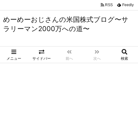
RSS
Feedly
めーめーおじさんの米国株式ブログ〜サ
ラリーマン2000万への道〜
メニュー
サイドバー
前へ
次へ
検索