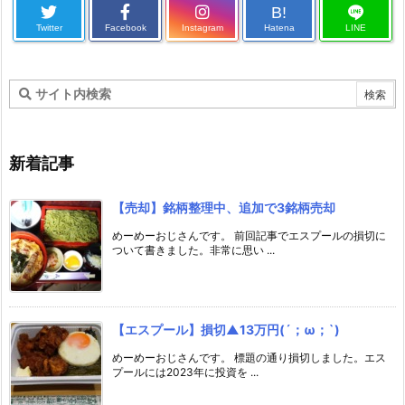
B!
Twitter
Facebook
Instagram
Hatena
LINE
新着記事
【売却】銘柄整理中、追加で3銘柄売却
めーめーおじさんです。 前回記事でエスプールの損切に
ついて書きました。非常に思い ...
【エスプール】損切▲13万円(´；ω；`)
めーめーおじさんです。 標題の通り損切しました。エス
プールには2023年に投資を ...