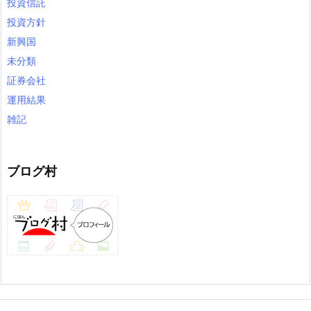
投資信託
投資方針
新興国
未分類
証券会社
運用結果
雑記
ブログ村