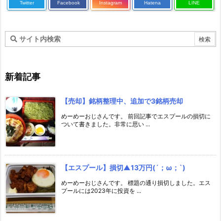
Twitter
Facebook
Instagram
Hatena
LINE
新着記事
【売却】銘柄整理中、追加で3銘柄売却
めーめーおじさんです。 前回記事でエスプールの損切に
ついて書きました。非常に思い ...
【エスプール】損切▲13万円(´；ω；`)
めーめーおじさんです。 標題の通り損切しました。エス
プールには2023年に投資を ...