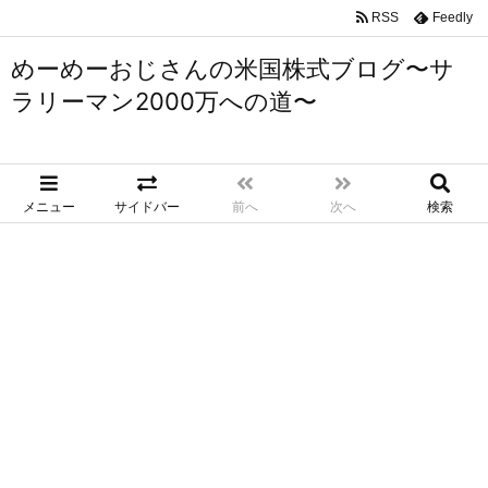
RSS
Feedly
めーめーおじさんの米国株式ブログ〜サ
ラリーマン2000万への道〜
メニュー
サイドバー
前へ
次へ
検索