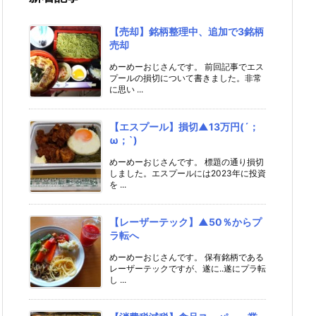
【売却】銘柄整理中、追加で3銘柄
売却
めーめーおじさんです。 前回記事でエス
プールの損切について書きました。非常
に思い ...
【エスプール】損切▲13万円(´；
ω；`)
めーめーおじさんです。 標題の通り損切
しました。エスプールには2023年に投資
を ...
【レーザーテック】▲50％からプ
ラ転へ
めーめーおじさんです。 保有銘柄である
レーザーテックですが、遂に..遂にプラ転
し ...