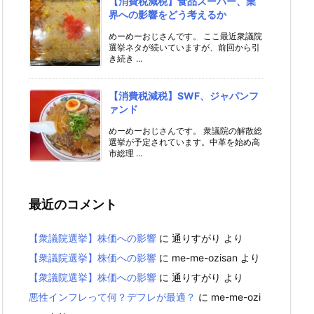
【消費税減税】食品スーパー、業
界への影響をどう考えるか
めーめーおじさんです。 ここ最近衆議院
選挙ネタが続いていますが、前回から引
き続き ...
【消費税減税】SWF、ジャパンフ
ァンド
めーめーおじさんです。 衆議院の解散総
選挙が予定されています。中革を始め高
市総理 ...
最近のコメント
【衆議院選挙】株価への影響
に
通りすがり
より
【衆議院選挙】株価への影響
に
me-me-ozisan
より
【衆議院選挙】株価への影響
に
通りすがり
より
悪性インフレって何？デフレが最適？
に
me-me-ozi