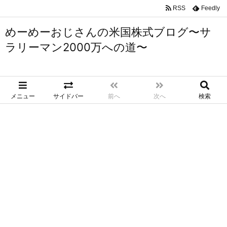
RSS
Feedly
めーめーおじさんの米国株式ブログ〜サ
ラリーマン2000万への道〜
メニュー
サイドバー
前へ
次へ
検索