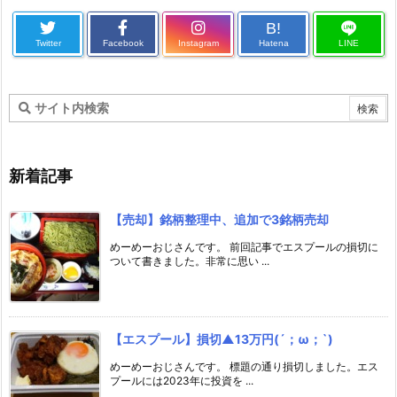
B!
Twitter
Facebook
Instagram
Hatena
LINE
新着記事
【売却】銘柄整理中、追加で3銘柄売却
めーめーおじさんです。 前回記事でエスプールの損切に
ついて書きました。非常に思い ...
【エスプール】損切▲13万円(´；ω；`)
めーめーおじさんです。 標題の通り損切しました。エス
プールには2023年に投資を ...