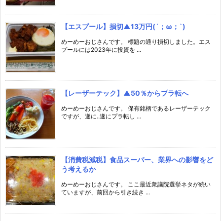
【エスプール】損切▲13万円(´；ω；`)
めーめーおじさんです。 標題の通り損切しました。エス
プールには2023年に投資を ...
【レーザーテック】▲50％からプラ転へ
めーめーおじさんです。 保有銘柄であるレーザーテック
ですが、遂に..遂にプラ転し ...
【消費税減税】食品スーパー、業界への影響をど
う考えるか
めーめーおじさんです。 ここ最近衆議院選挙ネタが続い
ていますが、前回から引き続き ...