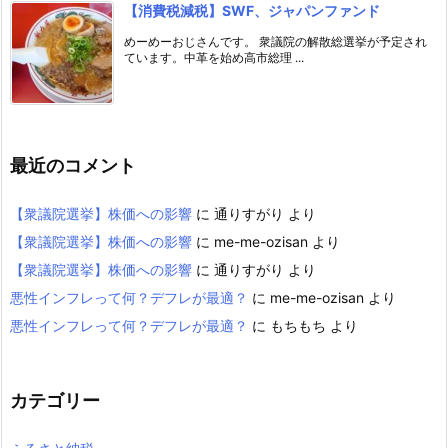
【消費税減税】SWF、ジャパンファンド
めーめーおじさんです。 衆議院の解散総選挙が予定され
ています。中革を始め高市総理 ...
最近のコメント
【衆議院選挙】株価への影響
に
通りすがり
より
【衆議院選挙】株価への影響
に
me-me-ozisan
より
【衆議院選挙】株価への影響
に
通りすがり
より
悪性インフレって何？デフレが最適？
に
me-me-ozisan
より
悪性インフレって何？デフレが最適？
に
もちもち
より
カテゴリー