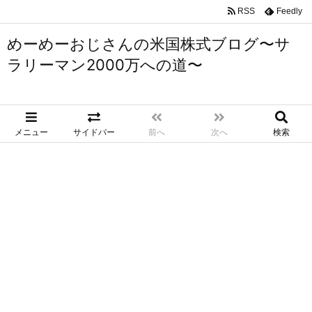
RSS
Feedly
めーめーおじさんの米国株式ブログ〜サ
ラリーマン2000万への道〜
メニュー
サイドバー
前へ
次へ
検索